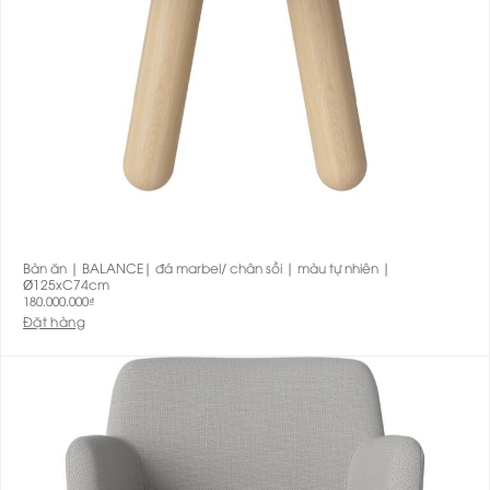
Bàn ăn | BALANCE| đá marbel/ chân sồi | màu tự nhiên |
Ø125xC74cm
180.000.000
₫
Đặt hàng