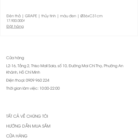
Đèn thả | GRAPE | thủy tinh | màu đen | Ø36xC31cm
17.900.000
₫
Đặt hàng
Cửa hàng
L2-16, Tầng 2, Thiso Mall Sala, số 10, Đường Mai Chí Thọ, Phường An
Khánh, Hồ Chí Minh
Điện thoại: 0909 960 224
Thời gian làm việc: 10:00-22:00
TẤT CẢ VỀ CHÚNG TÔI
HƯỚNG DẪN MUA SẮM
CỬA HÀNG