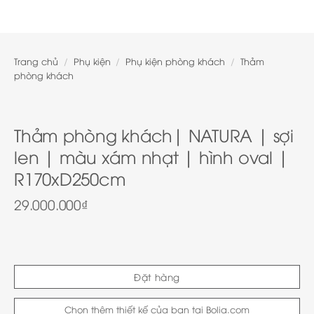
Trang chủ
/
Phụ kiện
/
Phụ kiện phòng khách
/
Thảm
phòng khách
Thảm phòng khách| NATURA | sợi
len | màu xám nhạt | hình oval |
R170xD250cm
29.000.000
₫
Đặt hàng
Chọn thêm thiết kế của bạn tại Bolia.com