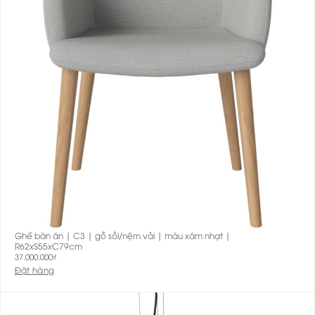
Ghế bàn ăn | C3 | gỗ sồi/nệm vải | màu xám nhạt |
R62xS55xC79cm
37.000.000
₫
Đặt hàng