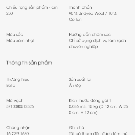
Chiều rộng sản phẩm - cm
Thành phần
250
90 % Undyed Wool / 10 %
Cotton
Màu sắc
Hướng dẫn chăm sóc
Màu xám nhạt
Chỉ sử dụng dịch vụ làm sạch
chuyên nghiệp
Thông tin sản phẩm
Thương hiệu
Sản xuất tại
Bolia
Ấn Độ
Mã vạch
Kích thước đóng gói 1
5710080512526
0.036 m3, 15 kg (D 12 cm, W 25
0 cm, H 12 cm)
Chứng nhận
Ghi chú
16 CFR 1630
Tất cả thảm đều được làm thủ