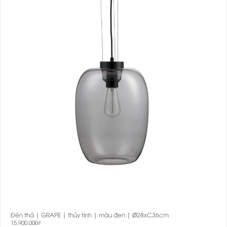
Đèn thả | GRAPE | thủy tinh | màu đen | Ø28xC36cm
15.900.000
₫