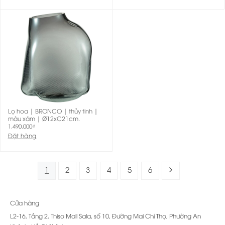
Lọ hoa | BRONCO | thủy tinh |
màu xám | Ø12xC21cm.
1.490.000
₫
Đặt hàng
1
2
3
4
5
6
Cửa hàng
L2-16, Tầng 2, Thiso Mall Sala, số 10, Đường Mai Chí Thọ, Phường An