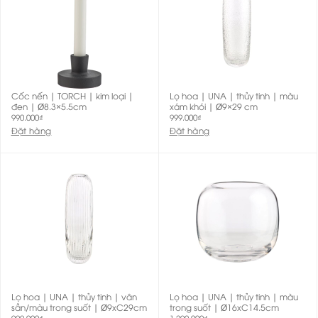
Cốc nến | TORCH | kim loại |
Lọ hoa | UNA | thủy tinh | màu
đen | Ø8.3×5.5cm
xám khói | Ø9×29 cm
990.000
₫
999.000
₫
Đặt hàng
Đặt hàng
Lọ hoa | UNA | thủy tinh | vân
Lọ hoa | UNA | thủy tinh | màu
sần/màu trong suốt | Ø9xC29cm
trong suốt | Ø16xC14.5cm
999.000
₫
1.290.000
₫