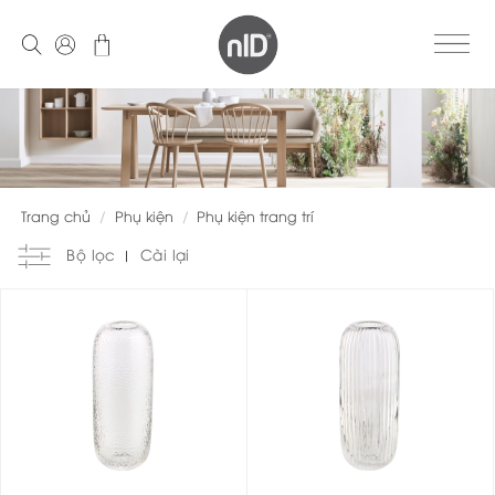
Skip
to
content
Trang chủ
/
Phụ kiện
/
Phụ kiện trang trí
Bộ lọc
Cài lại