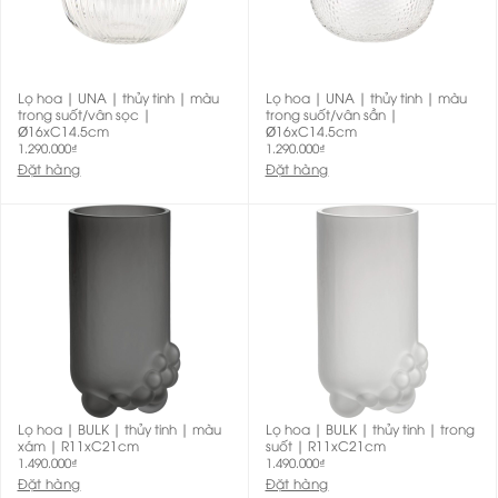
Lọ hoa | UNA | thủy tinh | màu
Lọ hoa | UNA | thủy tinh | màu
trong suốt/vân sọc |
trong suốt/vân sần |
Ø16xC14.5cm
Ø16xC14.5cm
1.290.000
₫
1.290.000
₫
Đặt hàng
Đặt hàng
Lọ hoa | BULK | thủy tinh | màu
Lọ hoa | BULK | thủy tinh | trong
xám | R11xC21cm
suốt | R11xC21cm
1.490.000
₫
1.490.000
₫
Đặt hàng
Đặt hàng