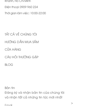
Khánh, Hồ Chí Minh
Điện thoại: 0909 960 224
Thời gian làm việc: 10:00-22:00
TẤT CẢ VỀ CHÚNG TÔI
HƯỚNG DẪN MUA SẮM
CỬA HÀNG
CÂU HỎI THƯỜNG GẶP
BLOG
Bản tin
Đăng ký và nhận bản tin của chúng tôi
và nhận tất cả những tin tức mới nhất