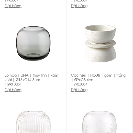
Đặt hàng
Đặt hàng
Lọ hoa | UNA | thủy tinh | xám
Cốc nến | HOUR | gốm | trắng
khói | Ø16xC14.5cm
| Ø9xC8.4cm
1.290.000
₫
1.290.000
₫
Đặt hàng
Đặt hàng