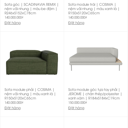
Sofa góc | SCADINAVIA REMIX |
Sofa module trái | COSIMA |
nệm vải nhung | màu be đậm |
nệm vải nhung | màu xanh lá |
R246xS152xC78cm
R150xS120xC65cm
140.000.000
₫
140.000.000
₫
Đặt hàng
Đặt hàng
Sofa module phải | COSIMA |
Sofa module góc tựa tay phải |
nệm vải nhung | màu xanh lá |
JEROME | chân thép/polyester |
R150xS120xC65cm
xanh xám | R184xS184xC19cm
140.000.000
₫
150.000.000
₫
Đặt hàng
Đặt hàng