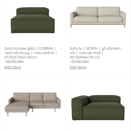
Sofa module giữa | COSIMA |
Sofa 3s | NORTH | gỗ sồi/nệm
nệm vải nhung | màu xanh lá |
vải | màu be nhạt |
R120xS120xC65cm
R215xS94xC81cm
100.000.000
₫
120.000.000
₫
Đặt hàng
Đặt hàng