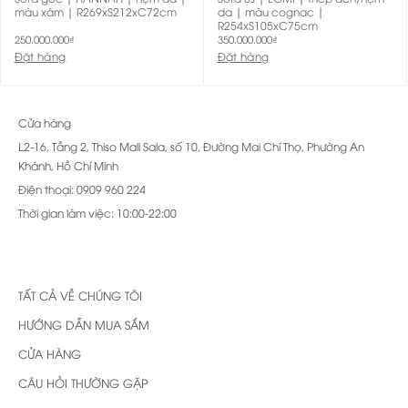
màu xám | R269xS212xC72cm
da | màu cognac |
R254xS105xC75cm
250.000.000
₫
350.000.000
₫
Đặt hàng
Đặt hàng
Cửa hàng
L2-16, Tầng 2, Thiso Mall Sala, số 10, Đường Mai Chí Thọ, Phường An
Khánh, Hồ Chí Minh
Điện thoại: 0909 960 224
Thời gian làm việc: 10:00-22:00
TẤT CẢ VỀ CHÚNG TÔI
HƯỚNG DẪN MUA SẮM
CỬA HÀNG
CÂU HỎI THƯỜNG GẶP