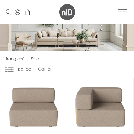
Skip
to
content
Trang chủ
/
Sofa
Bộ lọc
Cài lại