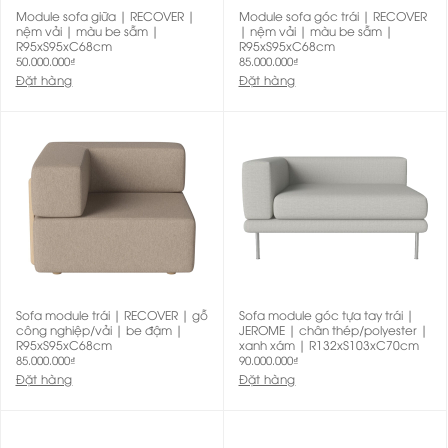
Module sofa giữa | RECOVER |
Module sofa góc trái | RECOVER
nệm vải | màu be sẫm |
| nệm vải | màu be sẫm |
R95xS95xC68cm
R95xS95xC68cm
50.000.000
₫
85.000.000
₫
Đặt hàng
Đặt hàng
Sofa module trái | RECOVER | gỗ
Sofa module góc tựa tay trái |
công nghiệp/vải | be đậm |
JEROME | chân thép/polyester |
R95xS95xC68cm
xanh xám | R132xS103xC70cm
85.000.000
₫
90.000.000
₫
Đặt hàng
Đặt hàng