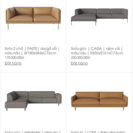
Sofa 2 chỗ | PASTE| da/gỗ sồi |
Sofa góc | CAISA | nệm vải |
màu nâu | W180xS84xC76cm
màu nâu | R303xS161xC73cm
170.000.000
₫
220.000.000
₫
Đặt hàng
Đặt hàng
Sofa góc | HANNAH | nệm da |
Sofa 3s | LOMI | thép đen/nệm