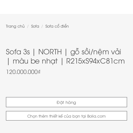
Trang chủ
/
Sofa
/
Sofa cổ điển
Sofa 3s | NORTH | gỗ sồi/nệm vải
| màu be nhạt | R215xS94xC81cm
120.000.000
₫
Đặt hàng
Chọn thêm thiết kế của bạn tại Bolia.com