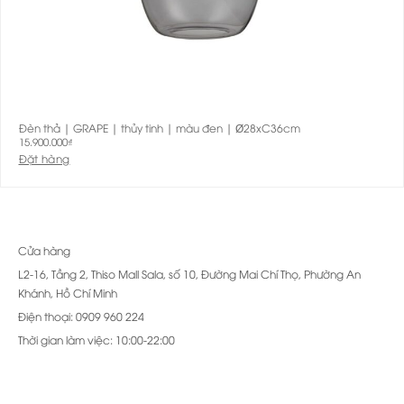
Đèn thả | GRAPE | thủy tinh | màu đen | Ø28xC36cm
15.900.000
₫
Đặt hàng
Cửa hàng
L2-16, Tầng 2, Thiso Mall Sala, số 10, Đường Mai Chí Thọ, Phường An
Khánh, Hồ Chí Minh
Điện thoại: 0909 960 224
Thời gian làm việc: 10:00-22:00