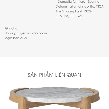
- Domestic furniture - Seating -
Determination of stability., TSCA
Title VI compliant, FSC®
C165134, TB 117-2
Ghi chú
Thường xuyên vỗ vào phần
đệm bên dưới
SẢN PHẨM LIÊN QUAN