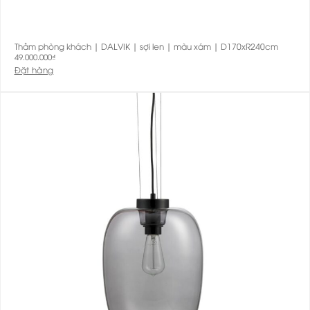
Thảm phòng khách | DALVIK | sợi len | màu xám | D170xR240cm
49.000.000
₫
Đặt hàng