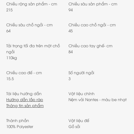
Chiều rộng sản phẩm - cm
Chiều sâu sản phẩm - cm
215
94
Chiều sâu chỗ ngồi - cm
Chiều cao chỗ ngồi - cm
64
45
Tải trọng tối đa trên một chỗ
Chiều cao tay ghế- cm
ngồi
84
110kg
Chiều cao đế - cm
Số người ngồi
15.5
3
Tài liệu hướng dẫn
Vật liệu chính
Hướng dẫn lắp ráp
Nệm vải Nantes - màu be nhạt
Thông tin sản phẩm
Thành phần
Vật liệu đế
100% Polyester
Gỗ sồi