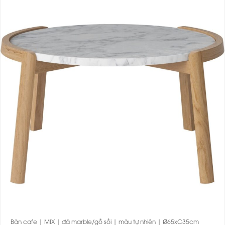
Bàn cafe | MIX | đá marble/gỗ sồi | màu tự nhiên | Ø65xC35cm