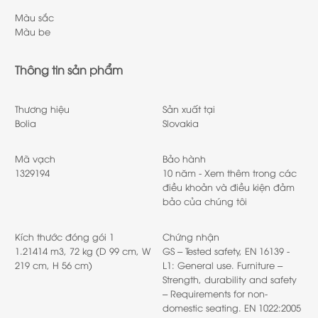
Màu sắc
Màu be
Thông tin sản phẩm
Thương hiệu
Sản xuất tại
Bolia
Slovakia
Mã vạch
Bảo hành
1329194
10 năm - Xem thêm trong các
điều khoản và điều kiện đảm
bảo của chúng tôi
Kích thước đóng gói 1
Chứng nhận
1.21414 m3, 72 kg (D 99 cm, W
GS – Tested safety, EN 16139 -
219 cm, H 56 cm)
L1: General use. Furniture –
Strength, durability and safety
– Requirements for non-
domestic seating. EN 1022:2005