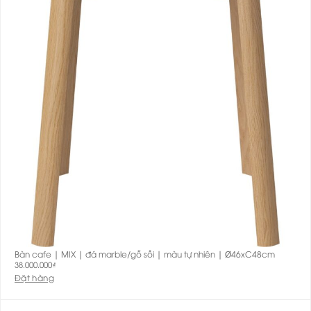
Bàn cafe | MIX | đá marble/gỗ sồi | màu tự nhiên | Ø46xC48cm
38.000.000
₫
Đặt hàng