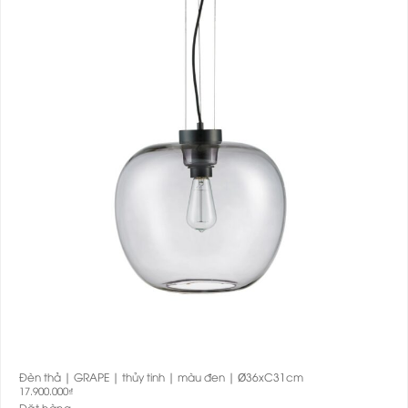
Đèn thả | GRAPE | thủy tinh | màu đen | Ø36xC31cm
17.900.000
₫
Đặt hàng