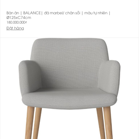
Bàn ăn | BALANCE| đá marbel/ chân sồi | màu tự nhiên |
Ø125xC74cm
180.000.000
₫
Đặt hàng