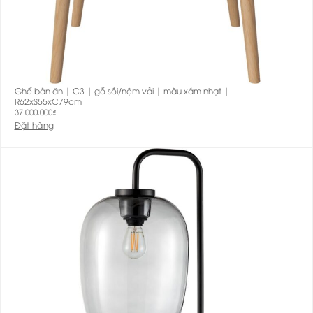
Ghế bàn ăn | C3 | gỗ sồi/nệm vải | màu xám nhạt |
R62xS55xC79cm
37.000.000
₫
Đặt hàng