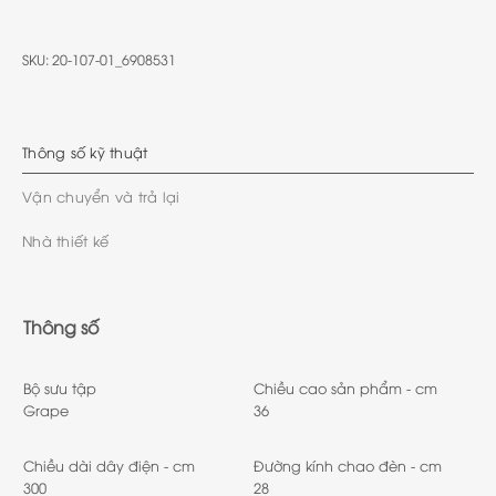
SKU:
20-107-01_6908531
Thông số kỹ thuật
Vận chuyển và trả lại
Nhà thiết kế
Thông số
Bộ sưu tập
Chiều cao sản phẩm - cm
Grape
36
Chiều dài dây điện - cm
Đường kính chao đèn - cm
300
28