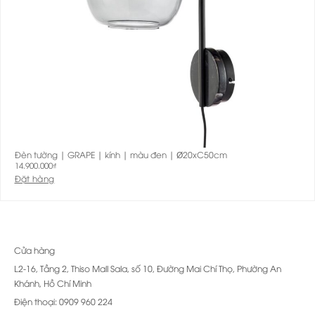
Đèn tường | GRAPE | kính | màu đen | Ø20xC50cm
14.900.000
₫
Đặt hàng
Cửa hàng
L2-16, Tầng 2, Thiso Mall Sala, số 10, Đường Mai Chí Thọ, Phường An
Khánh, Hồ Chí Minh
Điện thoại: 0909 960 224