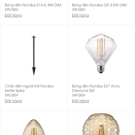
Bóng đèn Nordlux E14 4, 8W DIM
Bóng đèn Nordlux G9 3,5W DIM
299.000
₫
299.000
₫
Đặt hàng
Đặt hàng
Chân đèn ngoài trời Nordlux
Bóng đèn Nordlux E27 Avra
Kettle Spike
Diamond 2W
590.000
₫
699.000
₫
Đặt hàng
Đặt hàng