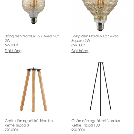
Bóng đèn Nordlux E27 Avra Nut
Bóng đèn Nordlux E27 Avra
2W
Square 2W
699.000
₫
699.000
₫
Đặt hàng
Đặt hàng
Chân đèn ngoài trời Nordlux
Chân đèn ngoài trời Nordlux
Kettle Tripod 31
Kettle Tripod 100
790.000
₫
990.000
₫