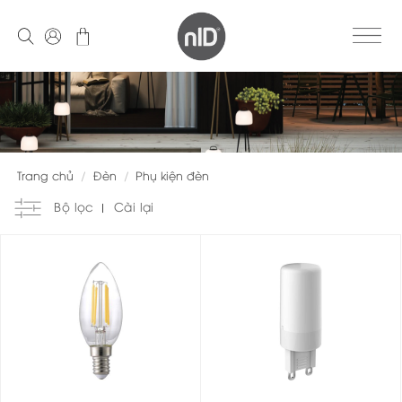
Skip
to
content
Trang chủ
/
Đèn
/
Phụ kiện đèn
Bộ lọc
Cài lại