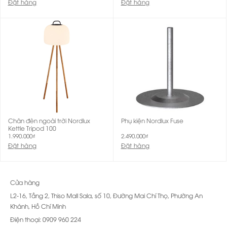
Đặt hàng
Đặt hàng
Chân đèn ngoài trời Nordlux
Phụ kiện Nordlux Fuse
Kettle Tripod 100
1.990.000
₫
2.490.000
₫
Đặt hàng
Đặt hàng
Cửa hàng
L2-16, Tầng 2, Thiso Mall Sala, số 10, Đường Mai Chí Thọ, Phường An
Khánh, Hồ Chí Minh
Điện thoại: 0909 960 224