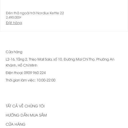
Đèn thả ngoài trời Nordlux Kettle 22
2.490.000
₫
Đặt hàng
Cửa hàng
L2-16, Tầng 2, Thiso Mall Sala, số 10, Đường Mai Chí Thọ, Phường An
Khánh, Hồ Chí Minh
Điện thoại: 0909 960 224
Thời gian làm việc: 10:00-22:00
TẤT CẢ VỀ CHÚNG TÔI
HƯỚNG DẪN MUA SẮM
CỬA HÀNG