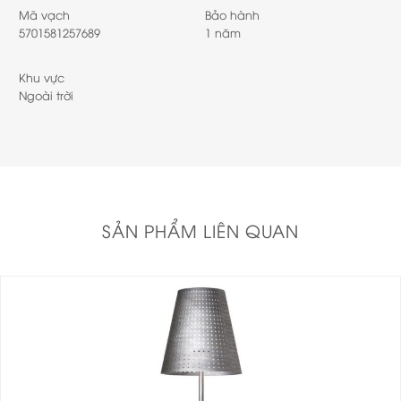
Mã vạch
Bảo hành
5701581257689
1 năm
Khu vực
Ngoài trời
SẢN PHẨM LIÊN QUAN