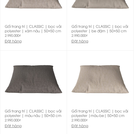
Gối trang trí | CLASSIC | bọc vải
Gối trang trí | CLASSIC | bọc vải
polyester | xám nâu | 50×50 cm
polyester | be đậm | 50×50 cm
2.990.000
₫
2.990.000
₫
Đặt hàng
Đặt hàng
Gối trang trí | CLASSIC | bọc vải
Gối trang trí | CLASSIC | bọc vải
polyester | màu nâu | 50×50 cm
polyester |màu be| 50×50 cm
2.990.000
₫
2.990.000
₫
Đặt hàng
Đặt hàng