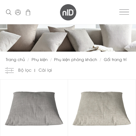
Skip
to
content
Trang chủ
/
Phụ kiện
/
Phụ kiện phòng khách
/
Gối trang trí
Bộ lọc
Cài lại