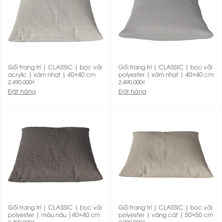
Gối trang trí | CLASSIC | bọc vải
Gối trang trí | CLASSIC | bọc vải
acrylic | xám nhạt | 40×40 cm
polyester | xám nhạt | 40×40 cm
2.490.000
₫
2.490.000
₫
Đặt hàng
Đặt hàng
Gối trang trí | CLASSIC | bọc vải
Gối trang trí | CLASSIC | bọc vải
polyester | màu nâu |40×40 cm
polyester | vàng cát | 50×50 cm
2.490.000
₫
2.990.000
₫