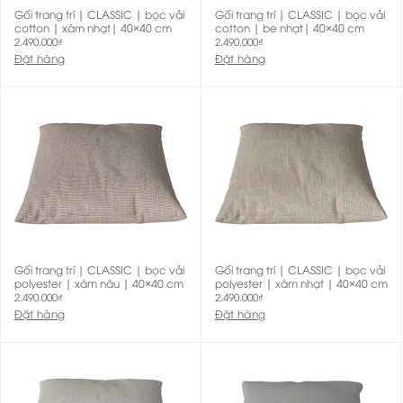
Gối trang trí | CLASSIC | bọc vải
Gối trang trí | CLASSIC | bọc vải
cotton | xám nhạt| 40×40 cm
cotton | be nhạt| 40×40 cm
2.490.000
₫
2.490.000
₫
Đặt hàng
Đặt hàng
Gối trang trí | CLASSIC | bọc vải
Gối trang trí | CLASSIC | bọc vải
polyester | xám nâu | 40×40 cm
polyester | xám nhạt | 40×40 cm
2.490.000
₫
2.490.000
₫
Đặt hàng
Đặt hàng