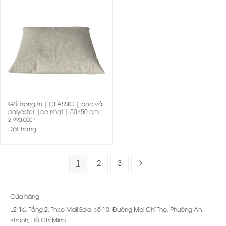
Gối trang trí | CLASSIC | bọc vải
polyester |be nhạt | 50×50 cm
2.990.000
₫
Đặt hàng
1
2
3
Cửa hàng
L2-16, Tầng 2, Thiso Mall Sala, số 10, Đường Mai Chí Thọ, Phường An
Khánh, Hồ Chí Minh