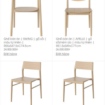
Ghế bàn ăn | SWING | gỗ sồi |
Ghế bàn ăn | APELLE | gỗ
màu tự nhiên |
sồi/nệm da | màu tự nhiên |
R55xS47.5xC74.5cm
R51.5xS49xC77cm
24.000.000
₫
26.000.000
₫
Đặt hàng
Đặt hàng