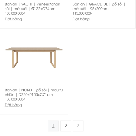
Bàn ăn | YACHT | veneer/chân
Bàn ăn | GRACEFUL | gỗ sồi |
sồi | màu sồi | Ø122xC74cm
màu sồi | 95x200cm
108.000.000
₫
115.000.000
₫
Đặt hàng
Đặt hàng
Bàn ăn | NORD | gỗ sồi | màu tự
nhiên | D220xR100xC71cm
130.000.000
₫
Đặt hàng
1
2