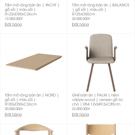
Tấm mở rộng bàn ăn | YACHT |
Tấm mở rộng bàn ăn | BALANCE
gỗ sồi | màu sồi |
| gỗ sồi | màu sồi |
R122xD50xC26cm
R125xD50cm
12.000.000
₫
20.000.000
₫
Đặt hàng
Đặt hàng
Tấm mở rộng bàn ăn | NORD |
Ghế bàn ăn | PALM | nệm
gỗ sồi | màu sồi |
vải/ply-wood | veneer gỗ óc
R100xD50xC26cm
chó | R54.12xS49.5xC85cm
20.000.000
₫
23.000.000
₫
Đặt hàng
Đặt hàng