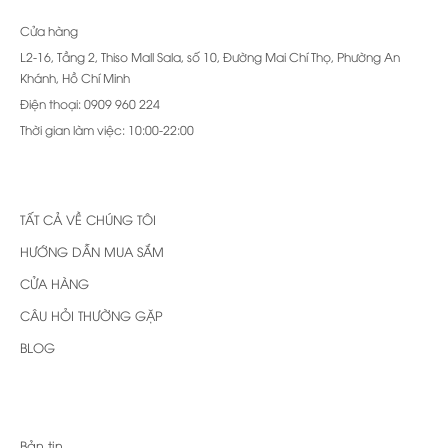
Cửa hàng
L2-16, Tầng 2, Thiso Mall Sala, số 10, Đường Mai Chí Thọ, Phường An
Khánh, Hồ Chí Minh
Điện thoại: 0909 960 224
Thời gian làm việc: 10:00-22:00
TẤT CẢ VỀ CHÚNG TÔI
HƯỚNG DẪN MUA SẮM
CỬA HÀNG
CÂU HỎI THƯỜNG GẶP
BLOG
Bản tin