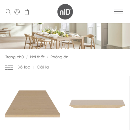
Skip
to
content
Trang chủ
/
Nội thất
/
Phòng ăn
Bộ lọc
Cài lại