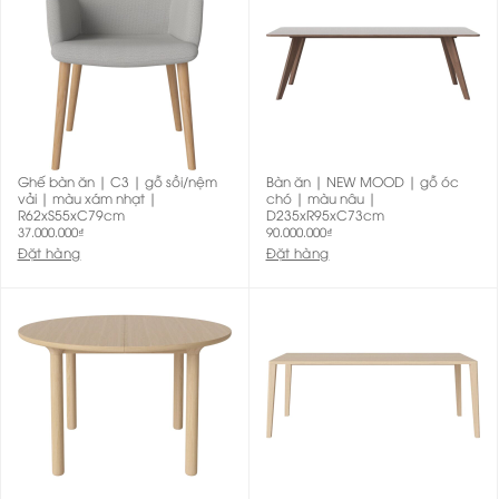
Ghế bàn ăn | C3 | gỗ sồi/nệm
Bàn ăn | NEW MOOD | gỗ óc
vải | màu xám nhạt |
chó | màu nâu |
R62xS55xC79cm
D235xR95xC73cm
37.000.000
₫
90.000.000
₫
Đặt hàng
Đặt hàng