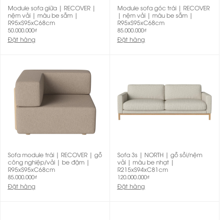
Module sofa giữa | RECOVER |
Module sofa góc trái | RECOVER
nệm vải | màu be sẫm |
| nệm vải | màu be sẫm |
R95xS95xC68cm
R95xS95xC68cm
50.000.000
₫
85.000.000
₫
Đặt hàng
Đặt hàng
Sofa module trái | RECOVER | gỗ
Sofa 3s | NORTH | gỗ sồi/nệm
công nghiệp/vải | be đậm |
vải | màu be nhạt |
R95xS95xC68cm
R215xS94xC81cm
85.000.000
₫
120.000.000
₫
Đặt hàng
Đặt hàng