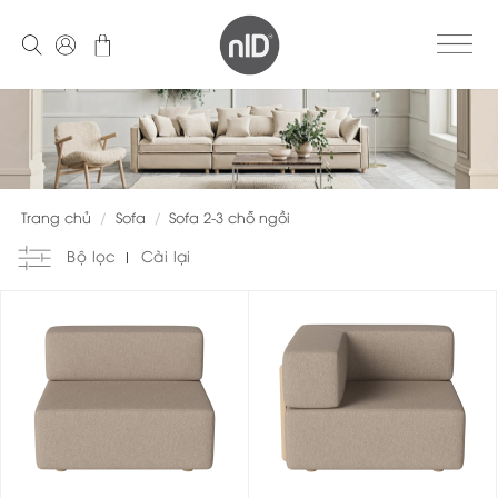
Skip
to
content
Trang chủ
/
Sofa
/
Sofa 2-3 chỗ ngồi
Bộ lọc
Cài lại