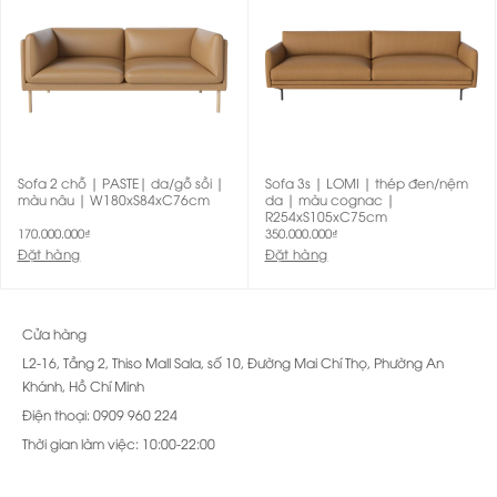
Sofa 2 chỗ | PASTE| da/gỗ sồi |
Sofa 3s | LOMI | thép đen/nệm
màu nâu | W180xS84xC76cm
da | màu cognac |
R254xS105xC75cm
170.000.000
₫
350.000.000
₫
Đặt hàng
Đặt hàng
Cửa hàng
L2-16, Tầng 2, Thiso Mall Sala, số 10, Đường Mai Chí Thọ, Phường An
Khánh, Hồ Chí Minh
Điện thoại: 0909 960 224
Thời gian làm việc: 10:00-22:00