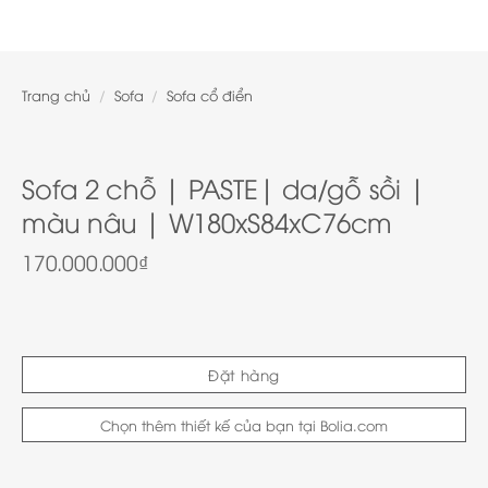
Trang chủ
/
Sofa
/
Sofa cổ điển
Sofa 2 chỗ | PASTE| da/gỗ sồi |
màu nâu | W180xS84xC76cm
170.000.000
₫
Đặt hàng
Chọn thêm thiết kế của bạn tại Bolia.com