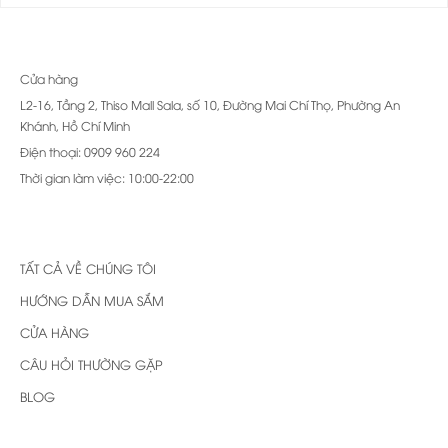
Cửa hàng
L2-16, Tầng 2, Thiso Mall Sala, số 10, Đường Mai Chí Thọ, Phường An
Khánh, Hồ Chí Minh
Điện thoại: 0909 960 224
Thời gian làm việc: 10:00-22:00
TẤT CẢ VỀ CHÚNG TÔI
HƯỚNG DẪN MUA SẮM
CỬA HÀNG
CÂU HỎI THƯỜNG GẶP
BLOG