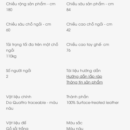
Chiều rộng sản phẩm - cm
Chiều sâu sản phẩm - cm
180
84
Chiều sâu chỗ ngồi - cm
Chiều cao chỗ ngồi - cm
60
42
Tải trọng tối đa trên một chỗ
Chiều cao tay ghế- cm
ngồi
76
110kg
Số người ngồi
Tài liệu hướng dẫn
2
Hướng dẫn lắp ráp
Thông tin sản phẩm
Vật liệu chính
Thành phần
Da Quattro traceable - màu
100% Surface-treated leather
nâu
Vật liệu đế
Màu sắc
Gỗ sồi trắng
Màu nâu