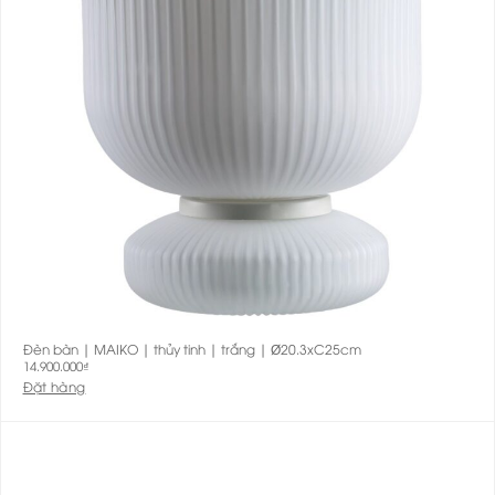
Đèn bàn | MAIKO | thủy tinh | trắng | Ø20.3xC25cm
14.900.000
₫
Đặt hàng