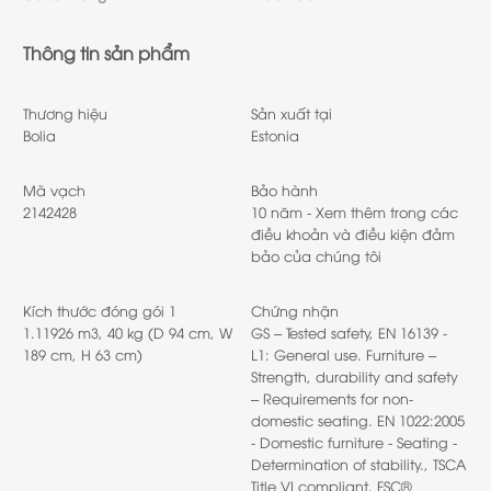
Thông tin sản phẩm
Thương hiệu
Sản xuất tại
Bolia
Estonia
Mã vạch
Bảo hành
2142428
10 năm - Xem thêm trong các
điều khoản và điều kiện đảm
bảo của chúng tôi
Kích thước đóng gói 1
Chứng nhận
1.11926 m3, 40 kg (D 94 cm, W
GS – Tested safety, EN 16139 -
189 cm, H 63 cm)
L1: General use. Furniture –
Strength, durability and safety
– Requirements for non-
domestic seating. EN 1022:2005
- Domestic furniture - Seating -
Determination of stability., TSCA
Title VI compliant, FSC®