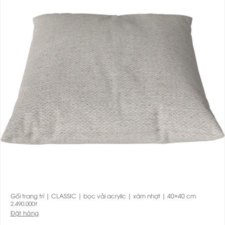
Gối trang trí | CLASSIC | bọc vải acrylic | xám nhạt | 40×40 cm
2.490.000
₫
Đặt hàng