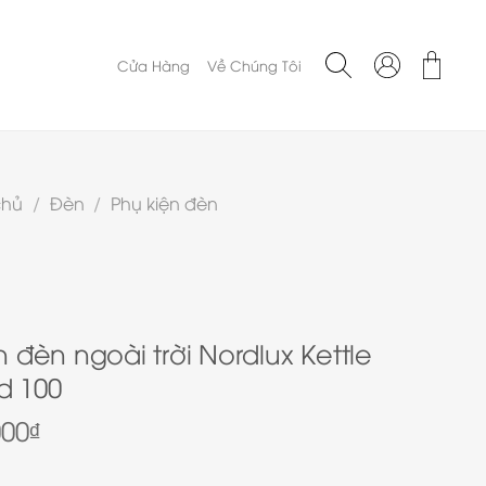
Cửa Hàng
Về Chúng Tôi
chủ
/
Đèn
/
Phụ kiện đèn
 đèn ngoài trời Nordlux Kettle
d 100
000
₫