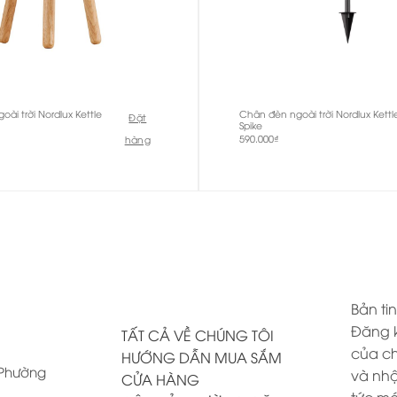
ài trời Nordlux Kettle
Chân đèn ngoài trời Nordlux Kettl
Đặt
Spike
590.000
₫
hàng
Bản tin
Đăng k
TẤT CẢ VỀ CHÚNG TÔI
của ch
HƯỚNG DẪN MUA SẮM
, Phường
và nhậ
CỬA HÀNG