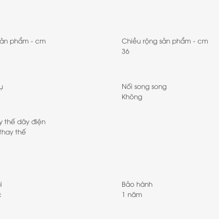
sản phẩm - cm
Chiều rộng sản phẩm - cm
36
ụ
Nối song song
Không
y thế dây điện
thay thế
i
Bảo hành
c
1 năm