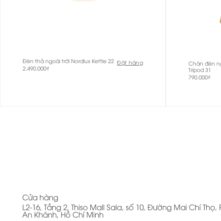
Đèn thả ngoài trời Nordlux Kettle 22
Đặt hàng
Chân đèn ngo
2.490.000
₫
Tripod 31
790.000
₫
Cửa hàng
L2-16, Tầng 2, Thiso Mall Sala, số 10, Đường Mai Chí Thọ
An Khánh, Hồ Chí Minh