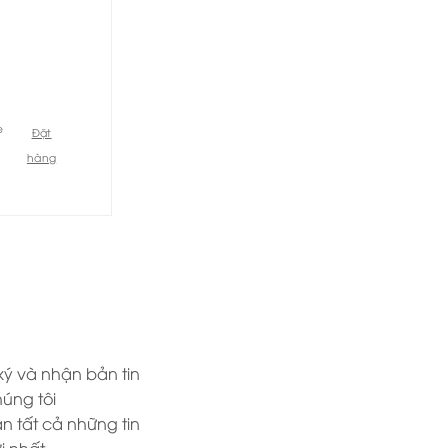
e
Đặt
hàng
ý và nhận bản tin
úng tôi
n tất cả những tin