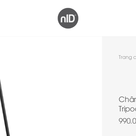
Trang 
Chân
Tripo
990.