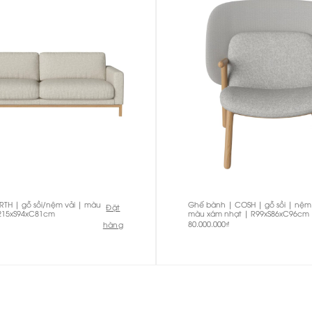
ORTH | gỗ sồi/nệm vải | màu
Ghế bành | COSH | gỗ sồi | nệm 
Đặt
R215xS94xC81cm
màu xám nhạt | R99xS86xC96cm
80.000.000
₫
hàng