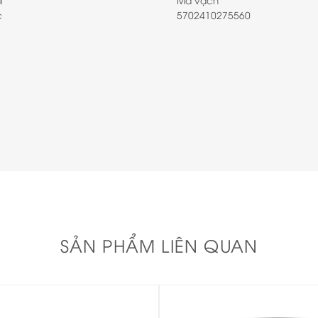
c
5702410275560
SẢN PHẨM LIÊN QUAN