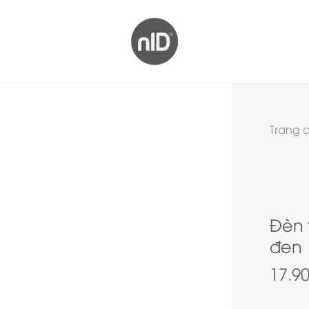
Trang 
Đèn 
đen
17.9