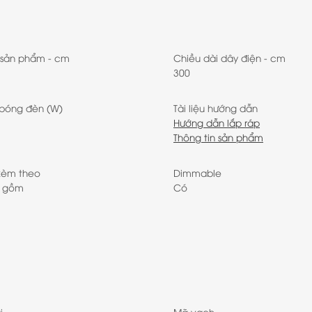
 sản phẩm - cm
Chiều dài dây điện - cm
300
 bóng đèn (W)
Tài liệu hướng dẫn
Hướng dẫn lắp ráp
Thông tin sản phẩm
kèm theo
Dimmable
o gồm
Có
i
Mã vạch