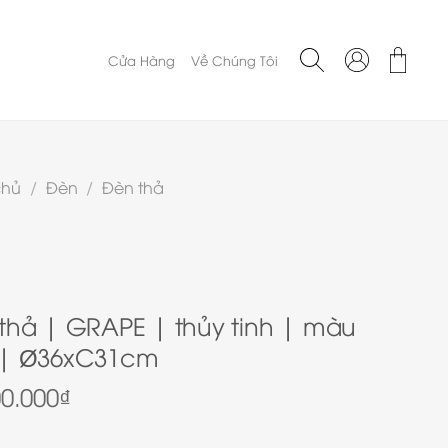
Cửa Hàng
Về Chúng Tôi
chủ
/
Đèn
/
Đèn thả
thả | GRAPE | thủy tinh | màu
 | Ø36xC31cm
00.000
₫