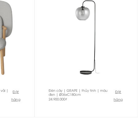
vải |
Đèn cây | GRAPE | thủy tinh | màu
Đặt
Đặt
đen | Ø36xC180cm
24.900.000
₫
hàng
hàng