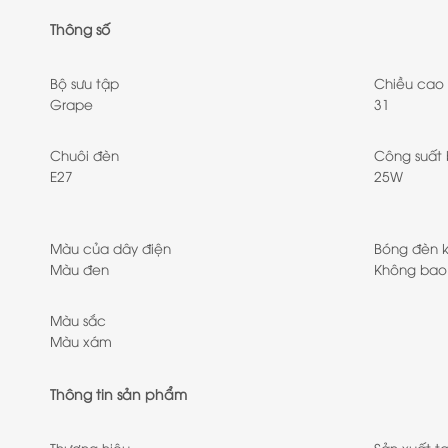
Thông số
Bộ sưu tập
Chiều cao
Grape
31
Chuôi đèn
Công suất
E27
25W
Màu của dây điện
Bóng đèn 
Màu đen
Không ba
Màu sắc
Màu xám
Thông tin sản phẩm
Thương hiệu
Sản xuất tạ