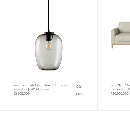
Đèn thả | GRAPE | thủy tinh | màu
Sofa 3s | N
Đặt
xám khói | Ø20xC27cm
be nhạt | 
13.900.000
₫
120.000.000
₫
hàng