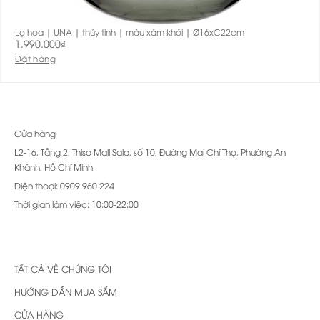
Lọ hoa | UNA | thủy tinh | màu xám khói | Ø16xC22cm
1.990.000
₫
Đặt hàng
Cửa hàng
L2-16, Tầng 2, Thiso Mall Sala, số 10, Đường Mai Chí Thọ, Phường An
Khánh, Hồ Chí Minh
Điện thoại: 0909 960 224
Thời gian làm việc: 10:00-22:00
TẤT CẢ VỀ CHÚNG TÔI
HƯỚNG DẪN MUA SẮM
CỬA HÀNG