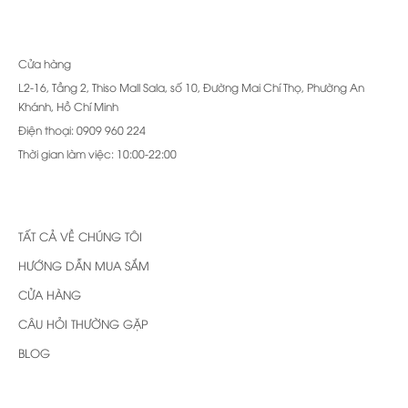
Cửa hàng
L2-16, Tầng 2, Thiso Mall Sala, số 10, Đường Mai Chí Thọ, Phường An
Khánh, Hồ Chí Minh
Điện thoại: 0909 960 224
Thời gian làm việc: 10:00-22:00
TẤT CẢ VỀ CHÚNG TÔI
HƯỚNG DẪN MUA SẮM
CỬA HÀNG
CÂU HỎI THƯỜNG GẶP
BLOG