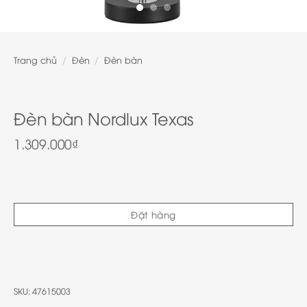
Trang chủ
/
Đèn
/
Đèn bàn
Đèn bàn Nordlux Texas
1.309.000
₫
Đặt hàng
SKU:
47615003