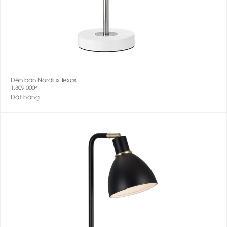
Đèn bàn Nordlux Texas
1.309.000
₫
Đặt hàng