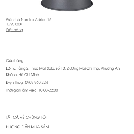
Đèn thả Nordlux Adrian 16
1.790.000
₫
Đặt hàng
Cửa hàng
L2-16, Tầng 2, Thiso Mall Sala, số 10, Đường Mai Chí Thọ, Phường An
Khánh, Hồ Chí Minh
Điện thoại: 0909 960 224
Thời gian làm việc: 10:00-22:00
TẤT CẢ VỀ CHÚNG TÔI
HƯỚNG DẪN MUA SẮM