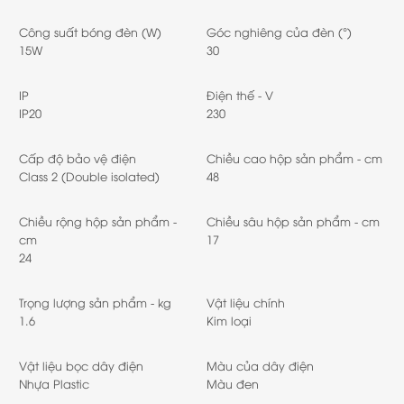
Công suất bóng đèn (W)
Góc nghiêng của đèn (°)
15W
30
IP
Điện thế - V
IP20
230
Cấp độ bảo vệ điện
Chiều cao hộp sản phẩm - cm
Class 2 (Double isolated)
48
Chiều rộng hộp sản phẩm -
Chiều sâu hộp sản phẩm - cm
cm
17
24
Trọng lượng sản phẩm - kg
Vật liệu chính
1.6
Kim loại
Vật liệu bọc dây điện
Màu của dây điện
Nhựa Plastic
Màu đen