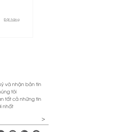
Đặt hàng
ý và nhận bản tin
úng tôi
n tất cả những tin
i nhất