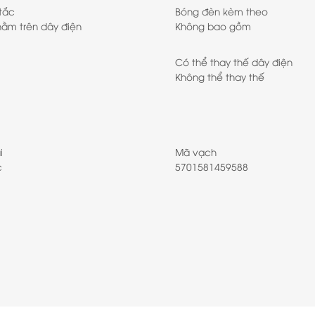
 tắc
Bóng đèn kèm theo
ằm trên dây điện
Không bao gồm
Có thể thay thế dây điện
Không thể thay thế
i
Mã vạch
c
5701581459588