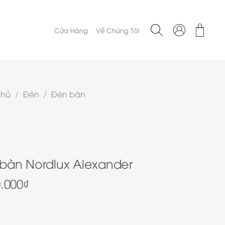
Cửa Hàng
Về Chúng Tôi
chủ
/
Đèn
/
Đèn bàn
bàn Nordlux Alexander
0.000
₫