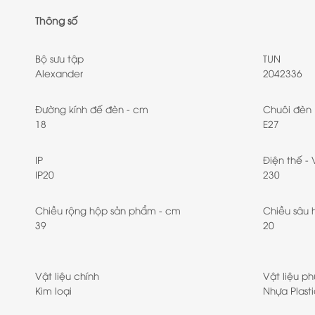
Thông số
Bộ sưu tập
TUN
Alexander
2042336
Đường kính đế đèn - cm
Chuôi đèn
18
E27
IP
Điện thế - 
IP20
230
Chiều rộng hộp sản phẩm - cm
Chiều sâu 
39
20
Vật liệu chính
Vật liệu ph
Kim loại
Nhựa Plasti