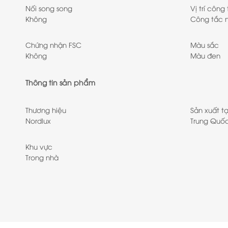
Nối song song
Vị trí công
Không
Công tắc n
Chứng nhận FSC
Màu sắc
Không
Màu đen
Thông tin sản phẩm
Thương hiệu
Sản xuất tạ
Nordlux
Trung Quố
Khu vực
Trong nhà