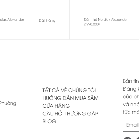
dlux Alexander
Đèn thả Nordlux Alexander
Đặt hàng
2.990.000
₫
Bản tin
Đăng k
TẤT CẢ VỀ CHÚNG TÔI
của ch
HƯỚNG DẪN MUA SẮM
, Phường
và nhậ
CỬA HÀNG
tức mớ
CÂU HỎI THƯỜNG GẶP
BLOG