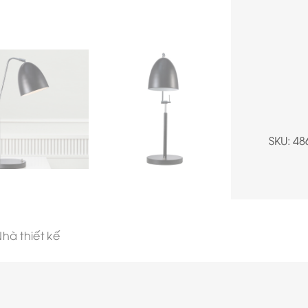
SKU:
48
hà thiết kế