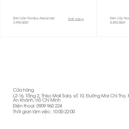
Đèn bàn Nordlux Alexander
Đèn cây Nor
Đặt hàng
3.990.000
₫
4.490.000
₫
Cửa hàng
L2-16, Tầng 2, Thiso Mall Sala, số 10, Đường Mai Chí Thọ
An Khánh, Hồ Chí Minh
Điện thoại: 0909 960 224
Thời gian làm việc: 10:00-22:00