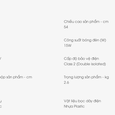
Chiều cao sản phẩm - cm
54
Công suất bóng đèn (W)
15W
V
Cấp độ bảo vệ điện
Class 2 (Double isolated)
hộp sản phẩm - cm
Trọng lượng sản phẩm - kg
2.6
ụ
Vật liệu bọc dây điện
c
Nhựa Plastic