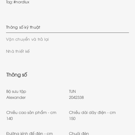
Tag:
nordlux
Thông số kỹ thuật
Vận chuyển và trả lại
Nhà thiết kế
Thông số
Bộ sưu tập
TUN
Alexander
2042338
Chiều cao sản phẩm - cm
Chiều dài dây điện - cm
140
150
Đường kính đế đèn - cm
Chuôi đèn