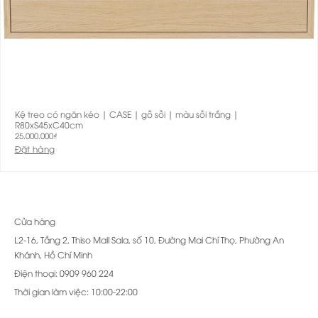
Kệ treo có ngăn kéo | CASE | gỗ sồi | màu sồi trắng |
R80xS45xC40cm
25.000.000
₫
Đặt hàng
Cửa hàng
L2-16, Tầng 2, Thiso Mall Sala, số 10, Đường Mai Chí Thọ, Phường An
Khánh, Hồ Chí Minh
Điện thoại: 0909 960 224
Thời gian làm việc: 10:00-22:00