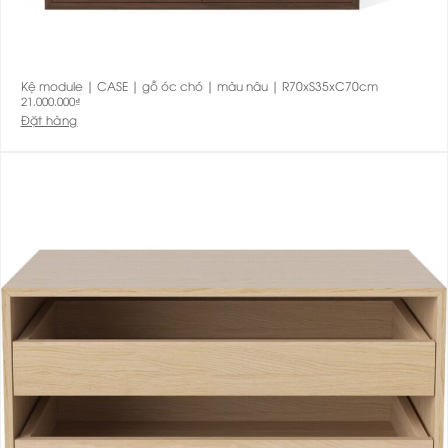
Kệ module | CASE | gỗ óc chó | màu nâu | R70xS35xC70cm
21.000.000
₫
Đặt hàng