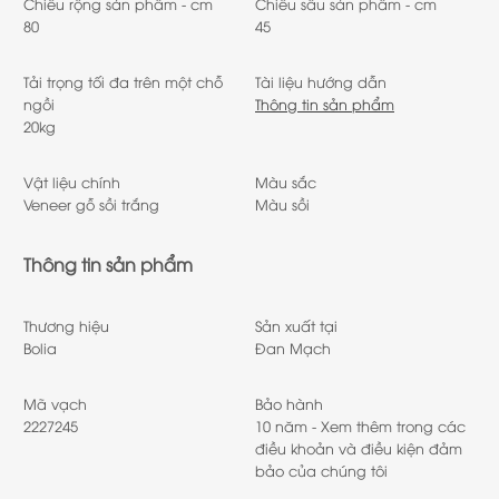
Chiều rộng sản phẩm - cm
Chiều sâu sản phẩm - cm
80
45
Tải trọng tối đa trên một chỗ
Tài liệu hướng dẫn
ngồi
Thông tin sản phẩm
20kg
Vật liệu chính
Màu sắc
Veneer gỗ sồi trắng
Màu sồi
Thông tin sản phẩm
Thương hiệu
Sản xuất tại
Bolia
Đan Mạch
Mã vạch
Bảo hành
2227245
10 năm - Xem thêm trong các
điều khoản và điều kiện đảm
bảo của chúng tôi