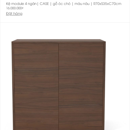
Kệ module 4 ngăn| CASE | gỗ óc chó | màu nâu | R70xS35xC70cm
16.000.000
₫
Đặt hàng