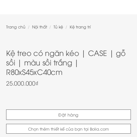
Trang chủ
/
Nội thất
/
Tủ kệ
/
Kệ trang trí
Kệ treo có ngăn kéo | CASE | gỗ
sồi | màu sồi trắng |
R80xS45xC40cm
25.000.000
₫
Đặt hàng
Chọn thêm thiết kế của bạn tại Bolia.com