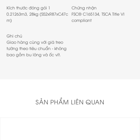
Kích thước đóng gói 1
Chứng nhận
0.21263m3, 28kg (S52xR87xC47c
FSC® C165134, TSCA Title VI
m)
compliant
Ghi chú
Giao hàng cùng với giá treo
tường theo tiêu chuẩn - không
bao gồm bu lông và ốc vít.
SẢN PHẨM LIÊN QUAN