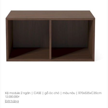
Kệ module 2 ngăn | CASE | gỗ óc chó | màu nâu | R70xS35xC35cm
12.000.000
₫
Đặt hàng