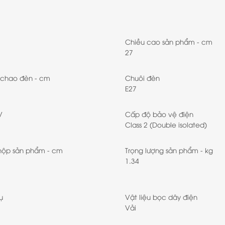
Chiều cao sản phẩm - cm
27
 chao đèn - cm
Chuôi đèn
E27
V
Cấp độ bảo vệ điện
Class 2 (Double isolated)
hộp sản phẩm - cm
Trọng lượng sản phẩm - kg
1.34
ụ
Vật liệu bọc dây điện
Vải