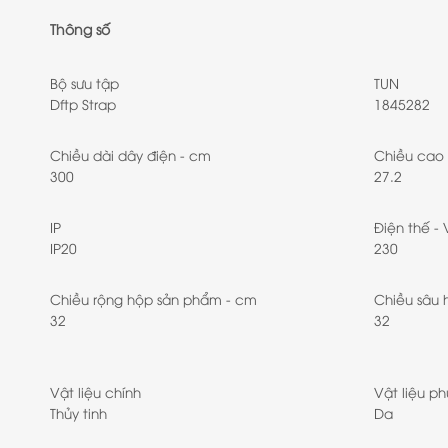
Thông số
Bộ sưu tập
TUN
Dftp Strap
1845282
Chiều dài dây điện - cm
Chiều cao
300
27.2
IP
Điện thế - 
IP20
230
Chiều rộng hộp sản phẩm - cm
Chiều sâu 
32
32
Vật liệu chính
Vật liệu ph
Thủy tinh
Da