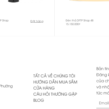
P Strap
Đèn thả DFTP Strap 48
Đặt hàng
15.150.000
₫
Bản tin
Đăng k
TẤT CẢ VỀ CHÚNG TÔI
của ch
HƯỚNG DẪN MUA SẮM
, Phường
và nhậ
CỬA HÀNG
tức mớ
CÂU HỎI THƯỜNG GẶP
BLOG