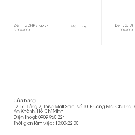
Đèn thả DFTP Strap 27
Đèn cây DFT
Đặt hàng
8.800.000
₫
11.000.000
₫
Cửa hàng
L2-16, Tầng 2, Thiso Mall Sala, số 10, Đường Mai Chí Thọ
An Khánh, Hồ Chí Minh
Điện thoại: 0909 960 224
Thời gian làm việc: 10:00-22:00