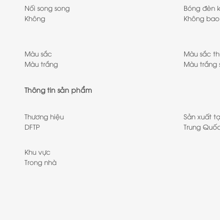
Nối song song
Bóng đèn 
Không
Không ba
Màu sắc
Màu sắc th
Màu trắng
Màu trắng 
Thông tin sản phẩm
Thương hiệu
Sản xuất tạ
DFTP
Trung Quố
Khu vực
Trong nhà