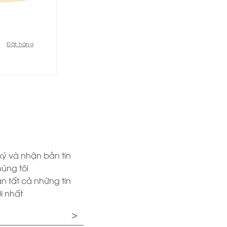
Đặt hàng
ý và nhận bản tin
úng tôi
n tất cả những tin
i nhất