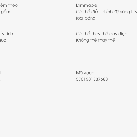
kèm theo
Dimmable
o gồm
Có thể điều chỉnh độ sáng tù
loại bóng
ủy tinh
Có thể thay thế dây điện
sữa
Không thể thay thế
i
Mã vạch
c
5701581337688