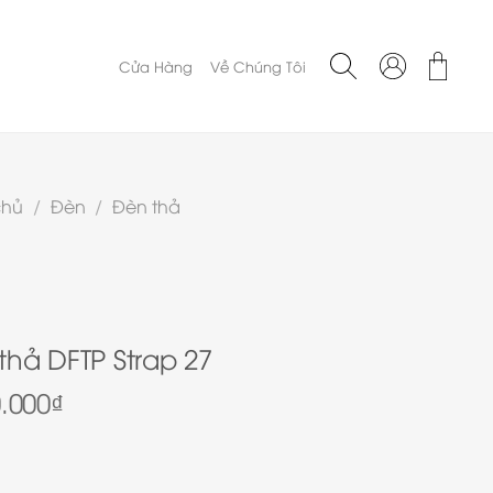
Cửa Hàng
Về Chúng Tôi
chủ
/
Đèn
/
Đèn thả
thả DFTP Strap 27
0.000
₫