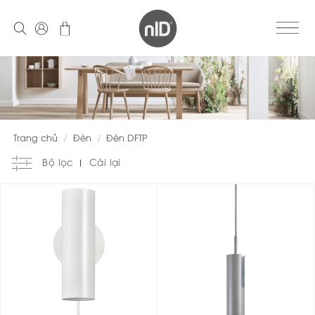
Skip
to
content
Trang chủ
/
Đèn
/
Đèn DFTP
Bộ lọc
Cài lại