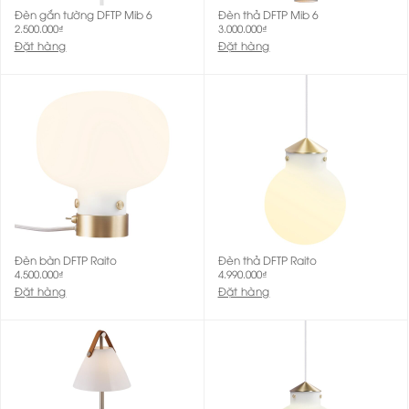
Đèn gắn tường DFTP Mib 6
Đèn thả DFTP Mib 6
2.500.000
₫
3.000.000
₫
Đặt hàng
Đặt hàng
Đèn bàn DFTP Raito
Đèn thả DFTP Raito
4.500.000
₫
4.990.000
₫
Đặt hàng
Đặt hàng