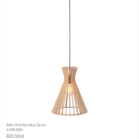
Đèn thả Nordlux Groa
4.290.000
₫
Đặt hàng