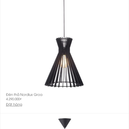
Đèn thả Nordlux Groa
4.290.000
₫
Đặt hàng