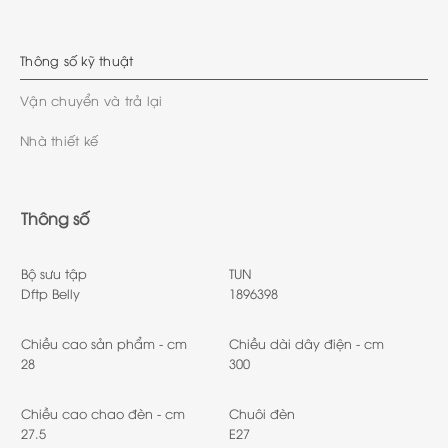
Thông số kỹ thuật
Vận chuyển và trả lại
Nhà thiết kế
Thông số
Bộ sưu tập
TUN
Dftp Belly
1896398
Chiều cao sản phẩm - cm
Chiều dài dây điện - cm
28
300
Chiều cao chao đèn - cm
Chuôi đèn
27.5
E27