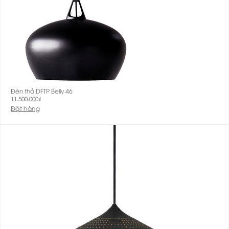
Đèn thả DFTP Belly 46
11.500.000
₫
Đặt hàng