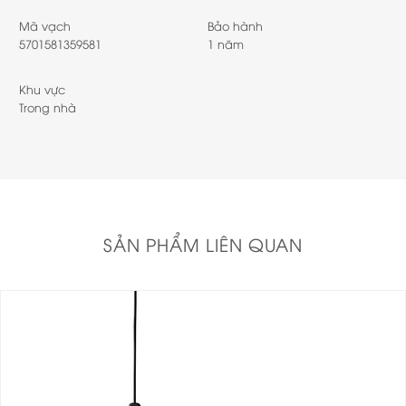
Mã vạch
Bảo hành
5701581359581
1 năm
Khu vực
Trong nhà
SẢN PHẨM LIÊN QUAN