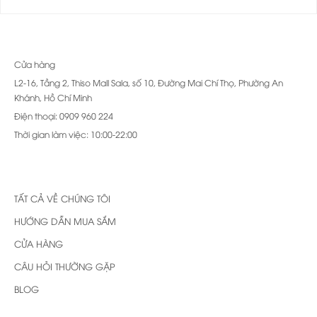
Cửa hàng
L2-16, Tầng 2, Thiso Mall Sala, số 10, Đường Mai Chí Thọ, Phường An
Khánh, Hồ Chí Minh
Điện thoại: 0909 960 224
Thời gian làm việc: 10:00-22:00
TẤT CẢ VỀ CHÚNG TÔI
HƯỚNG DẪN MUA SẮM
CỬA HÀNG
CÂU HỎI THƯỜNG GẶP
BLOG