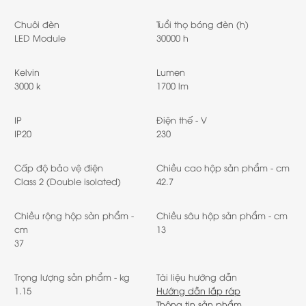
Chuôi đèn
Tuổi thọ bóng đèn (h)
LED Module
30000 h
Kelvin
Lumen
3000 k
1700 lm
IP
Điện thế - V
IP20
230
Cấp độ bảo vệ điện
Chiều cao hộp sản phẩm - cm
Class 2 (Double isolated)
42.7
Chiều rộng hộp sản phẩm -
Chiều sâu hộp sản phẩm - cm
cm
13
37
Trọng lượng sản phẩm - kg
Tài liệu hướng dẫn
1.15
Hướng dẫn lắp ráp
Thông tin sản phẩm