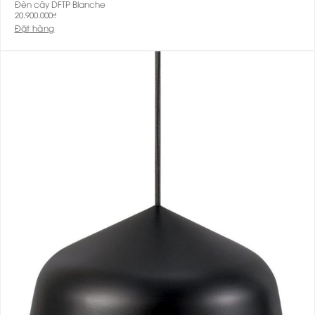
Đèn cây DFTP Blanche
20.900.000
₫
Đặt hàng