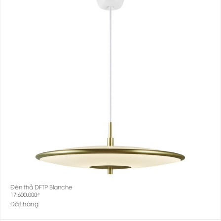
Đèn thả DFTP Blanche
17.600.000
₫
Đặt hàng