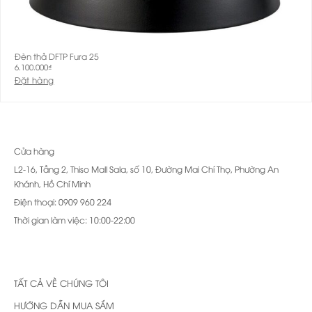
Đèn thả DFTP Fura 25
6.100.000
₫
Đặt hàng
Cửa hàng
L2-16, Tầng 2, Thiso Mall Sala, số 10, Đường Mai Chí Thọ, Phường An
Khánh, Hồ Chí Minh
Điện thoại: 0909 960 224
Thời gian làm việc: 10:00-22:00
TẤT CẢ VỀ CHÚNG TÔI
HƯỚNG DẪN MUA SẮM