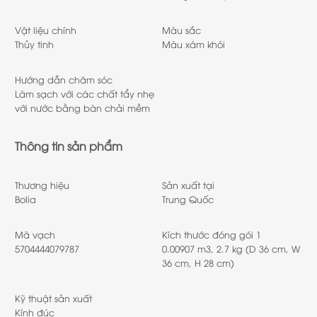
Vật liệu chính
Màu sắc
Thủy tinh
Màu xám khói
Hướng dẫn chăm sóc
Làm sạch với các chất tẩy nhẹ
với nước bằng bàn chải mềm
Thông tin sản phẩm
Thương hiệu
Sản xuất tại
Bolia
Trung Quốc
Mã vạch
Kích thước đóng gói 1
5704444079787
0.00907 m3, 2.7 kg (D 36 cm, W
36 cm, H 28 cm)
Kỹ thuật sản xuất
Kính đúc