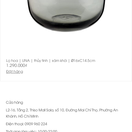
Lọ hoa | UNA | thủy tinh | xám khói | Ø16xC14.5cm
1.290.000
₫
Đặt hàng
Cửa hàng
L2-16, Tầng 2, Thiso Mall Sala, số 10, Đường Mai Chí Thọ, Phường An
Khánh, Hồ Chí Minh
Điện thoại: 0909 960 224
Thời gian làm việc: 10:00-22:00