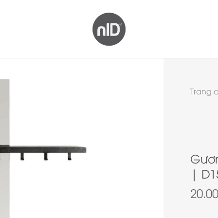
Trang 
Gươn
| D1
20.0