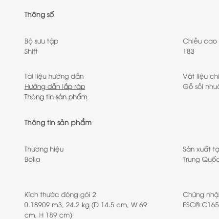
Thông số
Bộ sưu tập
Chiều cao
Shift
183
Tài liệu hướng dẫn
Vật liệu ch
Hướng dẫn lắp ráp
Gỗ sồi nh
Thông tin sản phẩm
Thông tin sản phẩm
Thương hiệu
Sản xuất tạ
Bolia
Trung Quố
Kích thước đóng gói 2
Chứng nhậ
0.18909 m3, 24.2 kg (D 14.5 cm, W 69
FSC® C165
cm, H 189 cm)