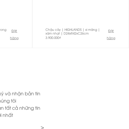
rong
Chậu cây | HIGHLANDS | xi măng |
Đặt
Đặt
xám nhạt | D24xR42xC26cm
3.900.000
₫
hàng
hàng
ý và nhận bản tin
úng tôi
n tất cả những tin
i nhất