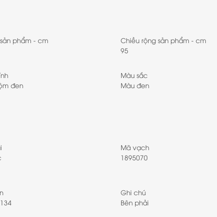
 sản phẩm - cm
Chiều rộng sản phẩm - cm
95
ính
Màu sắc
uộm đen
Màu đen
i
Mã vạch
c
1895070
n
Ghi chú
134
Bên phải