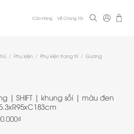
Cửa Hàng
Về Chúng Tôi
chủ
/
Phụ kiện
/
Phụ kiện trang trí
/
Gương
g | SHIFT | khung sồi | màu đen
5.3xR95xC183cm
00.000
₫