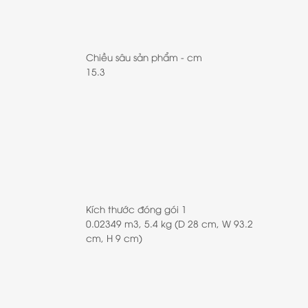
Chiều sâu sản phẩm - cm
15.3
Kích thước đóng gói 1
0.02349 m3, 5.4 kg (D 28 cm, W 93.2
cm, H 9 cm)