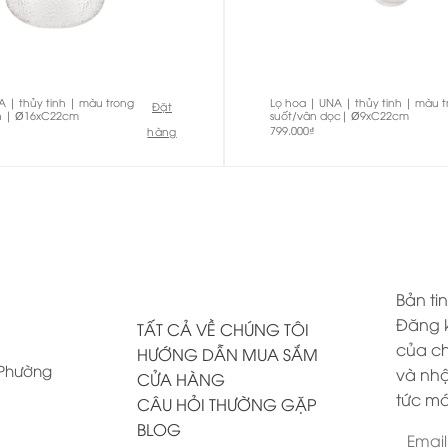
A | thủy tinh | màu trong
Lọ hoa | UNA | thủy tinh | màu t
Đặt
ần | Ø16xC22cm
suốt/vân dọc| Ø9xC22cm
799.000
₫
hàng
Bản tin
Đăng k
TẤT CẢ VỀ CHÚNG TÔI
của ch
HƯỚNG DẪN MUA SẮM
, Phường
và nhậ
CỬA HÀNG
tức mớ
CÂU HỎI THƯỜNG GẶP
BLOG