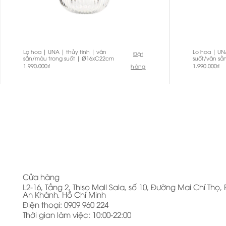
Lọ hoa | UNA | thủy tinh | vân
Lọ hoa | UN
Đặt
sần/màu trong suốt | Ø16xC22cm
suốt/vân s
1.990.000
₫
1.990.000
₫
hàng
Cửa hàng
L2-16, Tầng 2, Thiso Mall Sala, số 10, Đường Mai Chí Thọ
An Khánh, Hồ Chí Minh
Điện thoại: 0909 960 224
Thời gian làm việc: 10:00-22:00