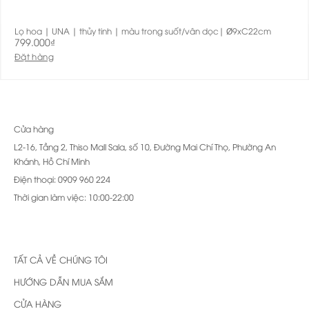
Lọ hoa | UNA | thủy tinh | màu trong suốt/vân dọc| Ø9xC22cm
799.000
₫
Đặt hàng
Cửa hàng
L2-16, Tầng 2, Thiso Mall Sala, số 10, Đường Mai Chí Thọ, Phường An
Khánh, Hồ Chí Minh
Điện thoại: 0909 960 224
Thời gian làm việc: 10:00-22:00
TẤT CẢ VỀ CHÚNG TÔI
HƯỚNG DẪN MUA SẮM
CỬA HÀNG