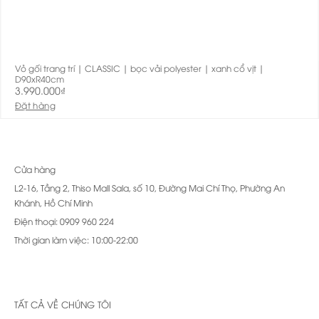
Vỏ gối trang trí | CLASSIC | bọc vải polyester | xanh cổ vịt |
D90xR40cm
3.990.000
₫
Đặt hàng
Cửa hàng
L2-16, Tầng 2, Thiso Mall Sala, số 10, Đường Mai Chí Thọ, Phường An
Khánh, Hồ Chí Minh
Điện thoại: 0909 960 224
Thời gian làm việc: 10:00-22:00
TẤT CẢ VỀ CHÚNG TÔI