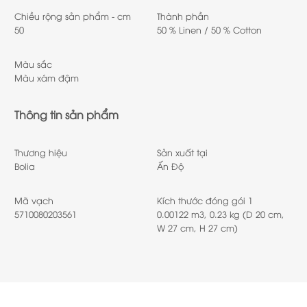
Chiều rộng sản phẩm - cm
Thành phần
50
50 % Linen / 50 % Cotton
Màu sắc
Màu xám đậm
Thông tin sản phẩm
Thương hiệu
Sản xuất tại
Bolia
Ấn Độ
Mã vạch
Kích thước đóng gói 1
5710080203561
0.00122 m3, 0.23 kg (D 20 cm,
W 27 cm, H 27 cm)