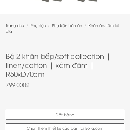
Trang chủ
/
Phụ kiện
/
Phụ kiện bàn ăn
/
Khăn ăn, tấm lót
dĩa
Bộ 2 khăn bếp/soft collection |
linen/cotton | xám đậm |
R50xD70cm
799.000
₫
Đặt hàng
Chọn thêm thiết kế của bạn tại Bolia.com