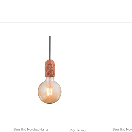
Đèn thả Nordlux Hang
Đèn thả Nor
Đặt hàng