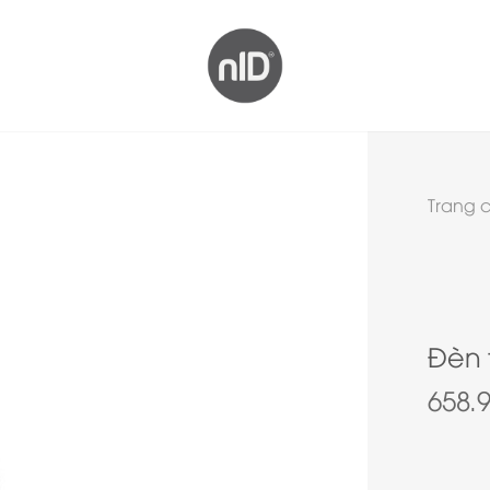
Trang 
Đèn 
658.