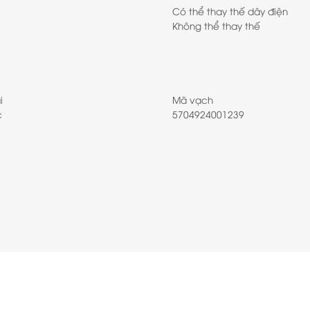
Có thể thay thế dây điện
Không thể thay thế
i
Mã vạch
c
5704924001239