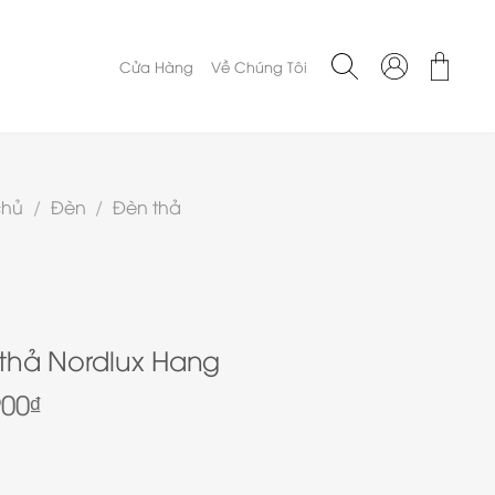
Cửa Hàng
Về Chúng Tôi
chủ
/
Đèn
/
Đèn thả
thả Nordlux Hang
900
₫