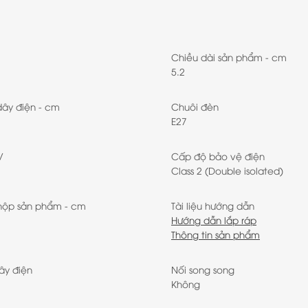
Chiều dài sản phẩm - cm
5.2
dây điện - cm
Chuôi đèn
E27
V
Cấp độ bảo vệ điện
Class 2 (Double isolated)
hộp sản phẩm - cm
Tài liệu hướng dẫn
Hướng dẫn lắp ráp
Thông tin sản phẩm
ây điện
Nối song song
Không