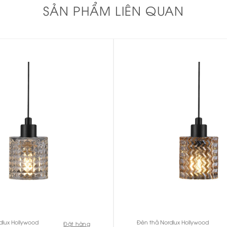
SẢN PHẨM LIÊN QUAN
dlux Hollywood
Đèn thả Nordlux Hollywood
Đặt hàng