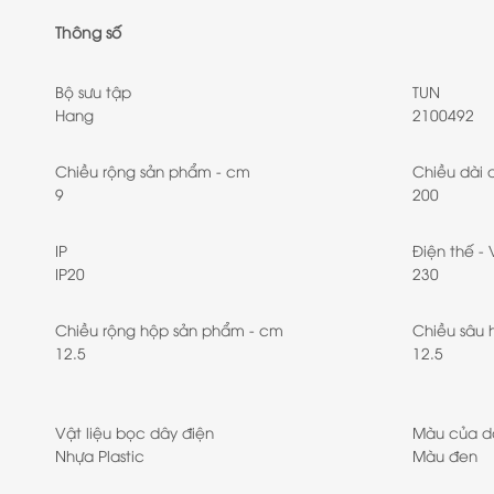
Thông số
Bộ sưu tập
TUN
Hang
2100492
Chiều rộng sản phẩm - cm
Chiều dài 
9
200
IP
Điện thế - 
IP20
230
Chiều rộng hộp sản phẩm - cm
Chiều sâu 
12.5
12.5
Vật liệu bọc dây điện
Màu của d
Nhựa Plastic
Màu đen