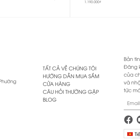
1.190.000
₫
Bản tin
Đăng k
TẤT CẢ VỀ CHÚNG TÔI
của ch
HƯỚNG DẪN MUA SẮM
, Phường
và nhậ
CỬA HÀNG
tức mớ
CÂU HỎI THƯỜNG GẶP
BLOG
Ti