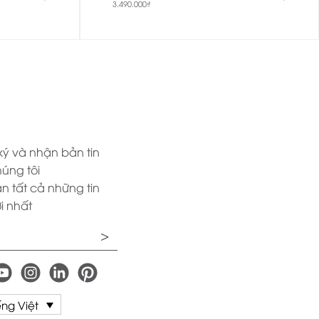
3.490.000
₫
ý và nhận bản tin
úng tôi
n tất cả những tin
i nhất
ếng Việt