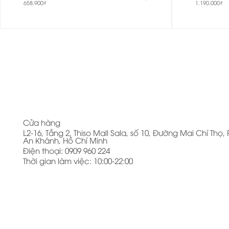
658.900
₫
1.190.000
₫
Cửa hàng
L2-16, Tầng 2, Thiso Mall Sala, số 10, Đường Mai Chí Thọ
An Khánh, Hồ Chí Minh
Điện thoại: 0909 960 224
Thời gian làm việc: 10:00-22:00