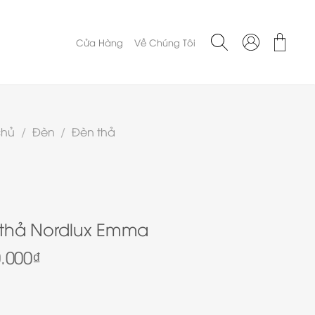
Cửa Hàng
Về Chúng Tôi
chủ
/
Đèn
/
Đèn thả
thả Nordlux Emma
0.000
₫