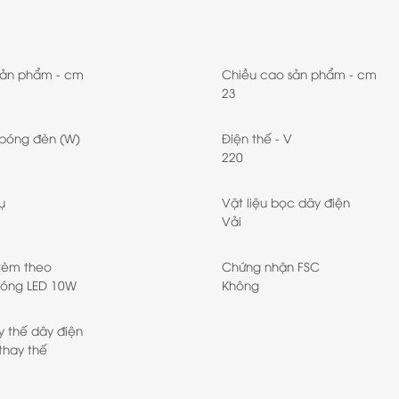
sản phẩm - cm
Chiều cao sản phẩm - cm
23
 bóng đèn (W)
Điện thế - V
220
ụ
Vật liệu bọc dây điện
Vải
kèm theo
Chứng nhận FSC
óng LED 10W
Không
y thế dây điện
thay thế