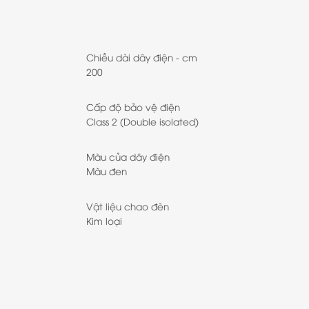
Chiều dài dây điện - cm
200
Cấp độ bảo vệ điện
Class 2 (Double isolated)
Màu của dây điện
Màu đen
Vật liệu chao đèn
Kim loại