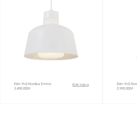
Đèn thả Nordlux Emma
Đèn thả No
Đặt hàng
3.490.000
₫
2.990.000
₫