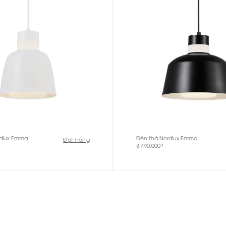
rdlux Emma
Đèn thả Nordlux Emma
Đặt hàng
3.490.000
₫