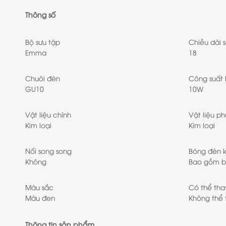
Thông số
Bộ sưu tập
Chiều dài 
Emma
18
Chuôi đèn
Công suất
GU10
10W
Vật liệu chính
Vật liệu ph
Kim loại
Kim loại
Nối song song
Bóng đèn 
Không
Bao gồm b
Màu sắc
Có thể tha
Màu đen
Không thể 
Thông tin sản phẩm