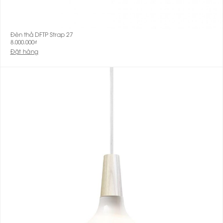
Đèn thả DFTP Strap 27
8.000.000
₫
Đặt hàng