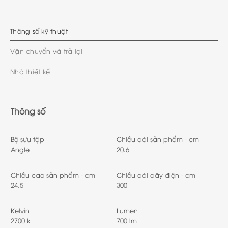
Thông số kỹ thuật
Vận chuyển và trả lại
Nhà thiết kế
Thông số
Bộ sưu tập
Chiều dài sản phẩm - cm
Angle
20.6
Chiều cao sản phẩm - cm
Chiều dài dây điện - cm
24.5
300
Kelvin
Lumen
2700 k
700 lm