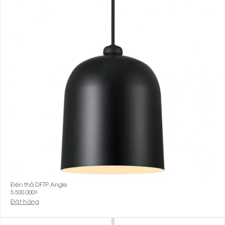
Đèn thả DFTP Angle
5.500.000
₫
Đặt hàng