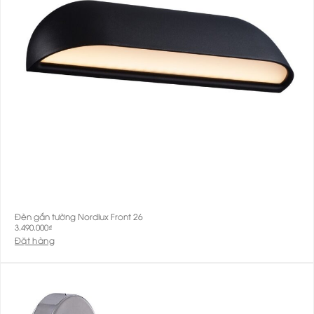
Đèn gắn tường Nordlux Front 26
3.490.000
₫
Đặt hàng