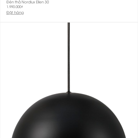
Đèn thả Nordlux Ellen 30
1.990.000
₫
Đặt hàng