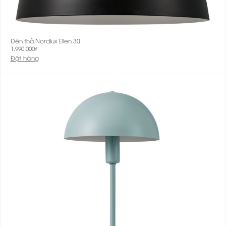
Đèn thả Nordlux Ellen 30
1.990.000
₫
Đặt hàng