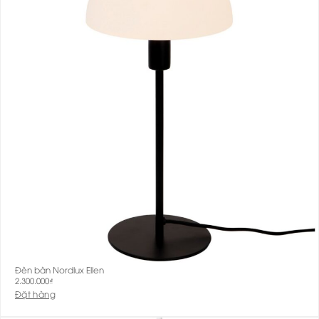
Đèn bàn Nordlux Ellen
2.300.000
₫
Đặt hàng