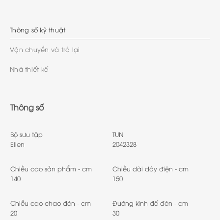
Thông số kỹ thuật
Vận chuyển và trả lại
Nhà thiết kế
Thông số
Bộ sưu tập
TUN
Ellen
2042328
Chiều cao sản phẩm - cm
Chiều dài dây điện - cm
140
150
Chiều cao chao đèn - cm
Đường kính đế đèn - cm
20
30