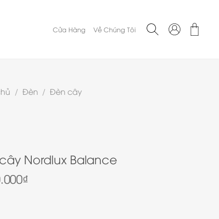
Cửa Hàng
Về Chúng Tôi
chủ
/
Đèn
/
Đèn cây
cây Nordlux Balance
0.000
₫