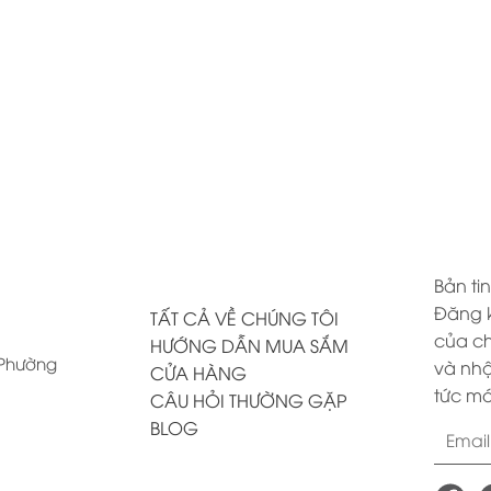
Bản tin
Đăng k
TẤT CẢ VỀ CHÚNG TÔI
của ch
HƯỚNG DẪN MUA SẮM
, Phường
và nhậ
CỬA HÀNG
tức mớ
CÂU HỎI THƯỜNG GẶP
BLOG