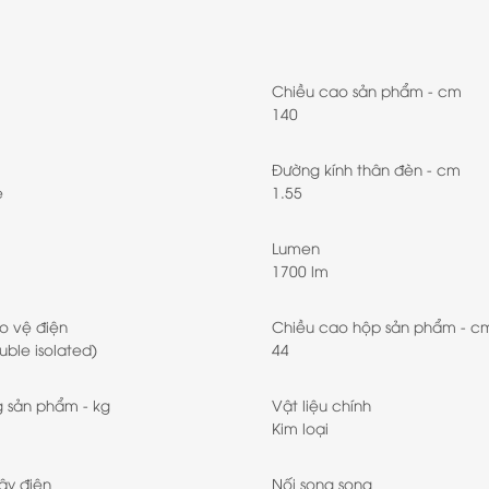
Chiều cao sản phẩm - cm
140
Đường kính thân đèn - cm
e
1.55
Lumen
1700 lm
o vệ điện
Chiều cao hộp sản phẩm - c
uble isolated)
44
g sản phẩm - kg
Vật liệu chính
Kim loại
ây điện
Nối song song