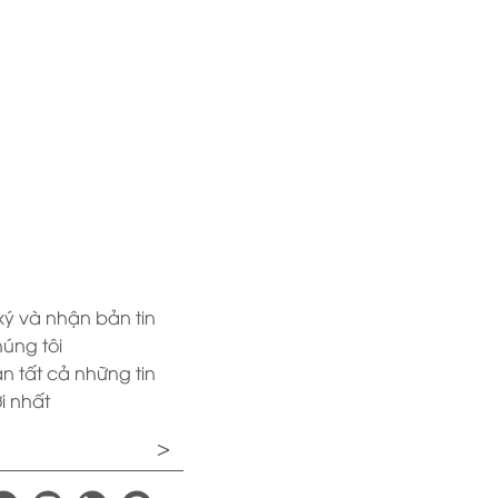
ý và nhận bản tin
úng tôi
n tất cả những tin
i nhất