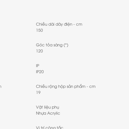
Chiều dài dây điện - cm
150
Góc tỏa sáng (°)
120
IP
IP20
m
Chiều rộng hộp sản phẩm - cm
19
Vật liệu phụ
Nhựa Acrylic
Vị trí công tắc