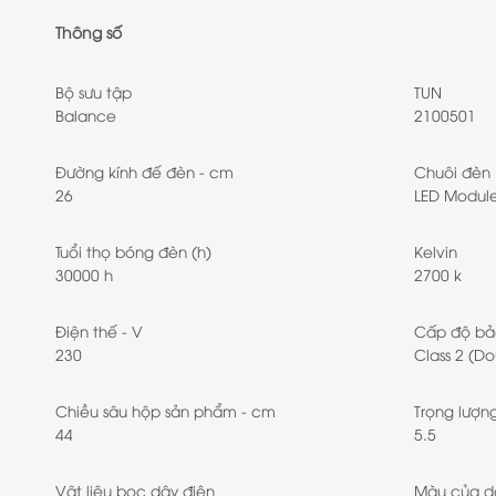
Thông số
Bộ sưu tập
TUN
Balance
2100501
Đường kính đế đèn - cm
Chuôi đèn
26
LED Modul
Tuổi thọ bóng đèn (h)
Kelvin
30000 h
2700 k
Điện thế - V
Cấp độ bả
230
Class 2 (Do
Chiều sâu hộp sản phẩm - cm
Trọng lượn
44
5.5
Vật liệu bọc dây điện
Màu của d