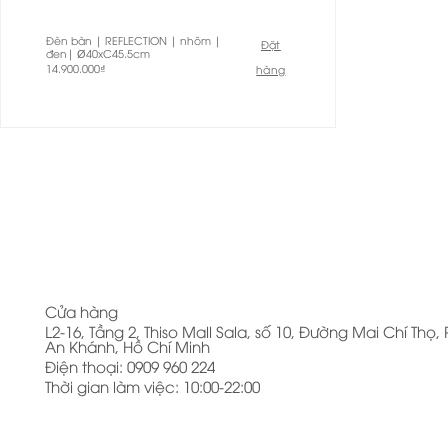
Đèn bàn | REFLECTION | nhôm |
Đặt
đen| Ø40xC45.5cm
14.900.000
₫
hàng
Cửa hàng
L2-16, Tầng 2, Thiso Mall Sala, số 10, Đường Mai Chí Thọ
An Khánh, Hồ Chí Minh
Điện thoại: 0909 960 224
Thời gian làm việc: 10:00-22:00