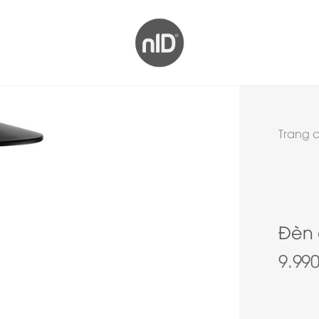
Trang 
Đèn 
9.99