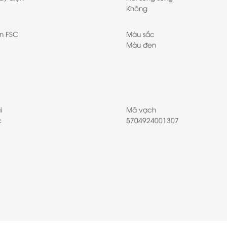
Không
n FSC
Màu sắc
Màu đen
i
Mã vạch
c
5704924001307