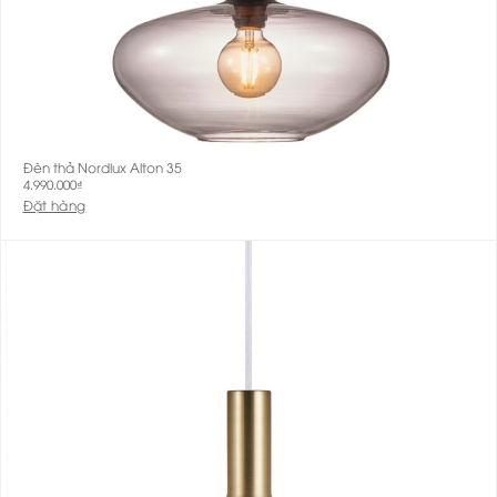
Đèn thả Nordlux Alton 35
4.990.000
₫
Đặt hàng