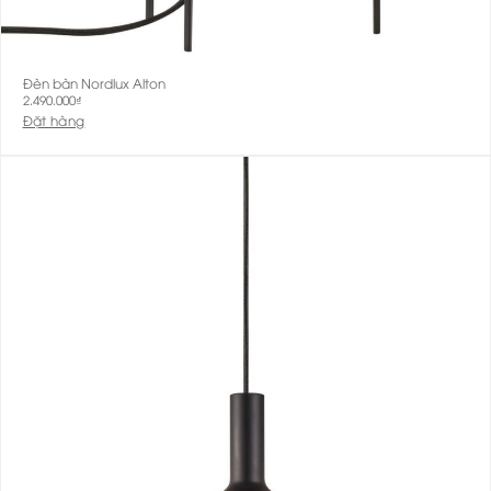
Đèn bàn Nordlux Alton
2.490.000
₫
Đặt hàng