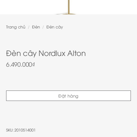
Trang chủ
/
Đèn
/
Đèn cây
Đèn cây Nordlux Alton
6.490.000
₫
Đặt hàng
SKU:
2010514001