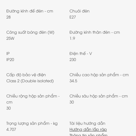
Đường kính đế đèn - cm
Chuôi đèn
28
E27
Công suất bóng đèn (W)
Đường kính thân đèn - cm
25W
1.9
IP
Điện thế - V
IP20
230
Cấp độ bảo vệ điện
Chiều cao hộp sản phẩm - cm
Class 2 (Double isolated)
34.5
Chiều rộng hộp sản phẩm -
Chiều sâu hộp sản phẩm - cm
cm
30
30
Trọng lượng sản phẩm - kg
Tài liệu hướng dẫn
4.707
Hướng dẫn lắp ráp
Thông tin sản phẩm