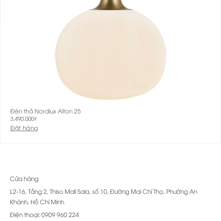
Đèn thả Nordlux Alton 25
3.490.000
₫
Đặt hàng
Cửa hàng
L2-16, Tầng 2, Thiso Mall Sala, số 10, Đường Mai Chí Thọ, Phường An
Khánh, Hồ Chí Minh
Điện thoại: 0909 960 224