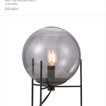
Đèn cây Nordlux Alton
6.490.000
₫
Đặt hàng