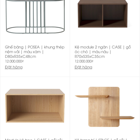
Ghế băng | POSEA | khung thép
Kệ module 2 ngăn | CASE | gỗ
nệm vải | màu xám |
óc chó | màu nâu |
D80xR35xC48cm
R70xS35xC35cm
12.000.000
₫
12.000.000
₫
Đặt hàng
Đặt hàng
Module kệ treo | CASE | gỗi sồi
Kệ trang trí | STAGE | gỗ sồi |