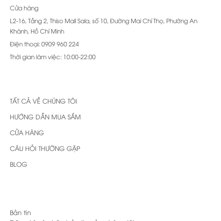
Cửa hàng
L2-16, Tầng 2, Thiso Mall Sala, số 10, Đường Mai Chí Thọ, Phường An
Khánh, Hồ Chí Minh
Điện thoại: 0909 960 224
Thời gian làm việc: 10:00-22:00
TẤT CẢ VỀ CHÚNG TÔI
HƯỚNG DẪN MUA SẮM
CỬA HÀNG
CÂU HỎI THƯỜNG GẶP
BLOG
Bản tin