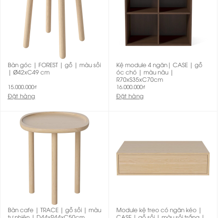
Bàn góc | FOREST | gỗ | màu sồi
Kệ module 4 ngăn| CASE | gỗ
| Ø42xC49 cm
óc chó | màu nâu |
R70xS35xC70cm
15.000.000
₫
16.000.000
₫
Đặt hàng
Đặt hàng
Bàn cafe | TRACE | gỗ sồi | màu
Module kệ treo có ngăn kéo |
tự nhiên | D44xR44xC50cm
CASE | gỗ sồi | màu sồi trắng |