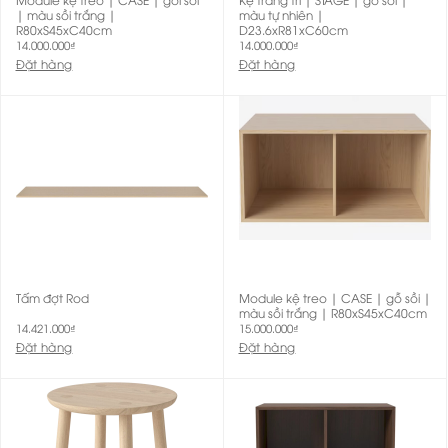
| màu sồi trắng |
màu tự nhiên |
R80xS45xC40cm
D23.6xR81xC60cm
14.000.000
₫
14.000.000
₫
Đặt hàng
Đặt hàng
Tấm đợt Rod
Module kệ treo | CASE | gỗ sồi |
màu sồi trắng | R80xS45xC40cm
14.421.000
₫
15.000.000
₫
Đặt hàng
Đặt hàng