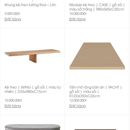
Khung kệ treo tường Rod – Lớn
Module kệ treo | CASE | gỗ sồi |
màu sồi trắng | R80xS45xC20cm
9.009.000
₫
10.000.000
₫
Đặt hàng
Đặt hàng
Kệ treo | WING | gỗ sồi | màu tự
Tấm mở rộng bàn ăn | YACHT |
nhiên | D25xR80xC15cm
gỗ sồi | màu sồi |
R122xD50xC26cm
10.000.000
₫
12.000.000
₫
Đặt hàng
Đặt hàng