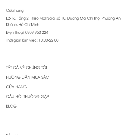
Cửa hàng
L2-16, Tầng 2, Thiso Mall Sala, số 10, Đường Mai Chí Thọ, Phường An
Khánh, Hồ Chí Minh
Điện thoại: 0909 960 224
Thời gian làm việc: 10:00-22:00
TẤT CẢ VỀ CHÚNG TÔI
HƯỚNG DẪN MUA SẮM
CỬA HÀNG
CÂU HỎI THƯỜNG GẶP
BLOG
Bản tin