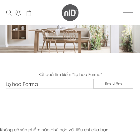
Skip
to
content
Kết quả tìm kiếm "
Lọ hoa Forma
"
Search
Tìm kiếm
for:
Không có sản phẩm nào phù hợp với tiêu chí của bạn